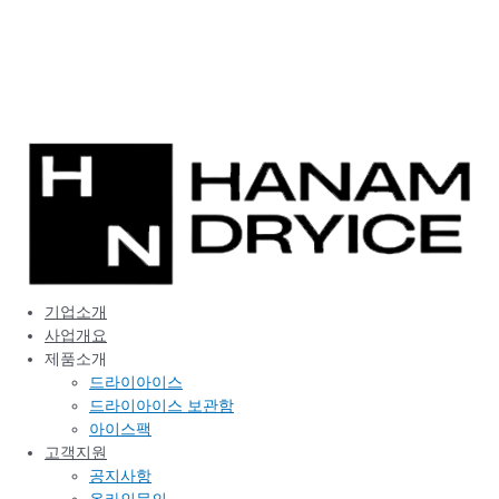
콘
텐
츠
로
건
너
뛰
기
기업소개
사업개요
제품소개
드라이아이스
드라이아이스 보관함
아이스팩
고객지원
공지사항
온라인문의