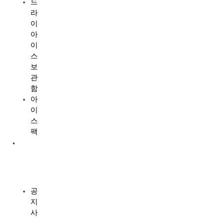
드
라
이
아
이
스
보
관
함
아
이
스
팩
고
객
지
원
공
지
사