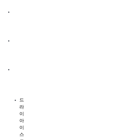
콘
텐
기
츠
업
로
소
건
개
너
사
뛰
업
기
개
요
제
품
소
개
드
라
이
아
이
스