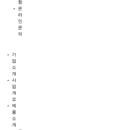
항
온
라
인
문
의
Menu
기
업
소
개
사
업
개
요
제
품
소
개