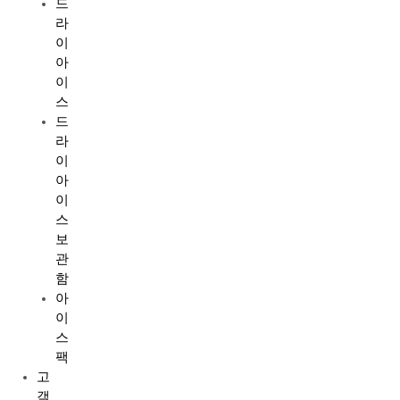
드
라
이
아
이
스
드
라
이
아
이
스
보
관
함
아
이
스
팩
고
객