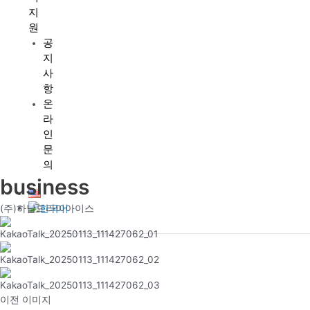
지
원
공
지
사
항
온
라
인
문
의
business
(주)하남드라이아이스
이전 이미지