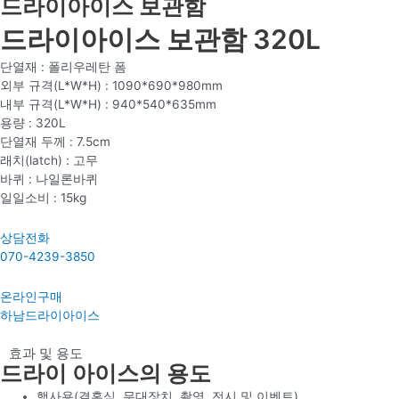
드라이아이스 보관함
드라이아이스 보관함 320L
단열재 : 폴리우레탄 폼
외부 규격(L*W*H) : 1090*690*980mm
내부 규격(L*W*H) : 940*540*635mm
용량 : 320L
단열재 두께 : 7.5cm
래치(latch) : 고무
바퀴 : 나일론바퀴
일일소비 : 15kg
상담전화
070-4239-3850
온라인구매
하남드라이아이스
효과 및 용도
드라이 아이스의 용도
행사용(결혼식, 무대장치, 촬영, 전시 및 이벤트)