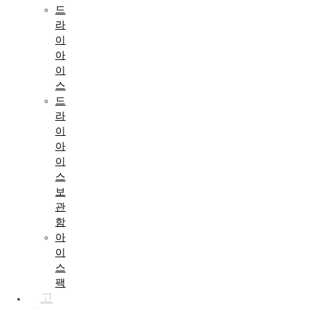
드
라
이
아
이
스
드
라
이
아
이
스
보
관
함
아
이
스
팩
고