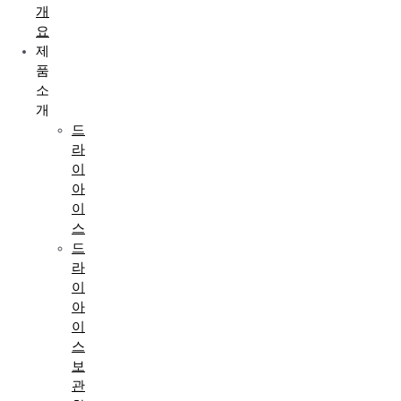
개
요
제
품
소
개
드
라
이
아
이
스
드
라
이
아
이
스
보
관