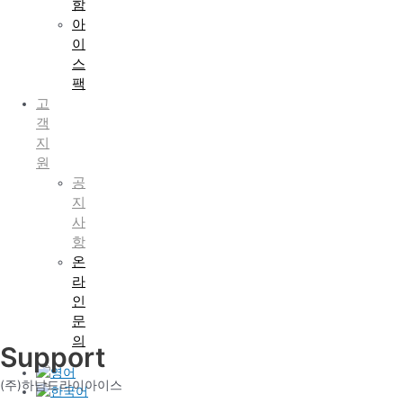
함
아
이
스
팩
고
객
지
원
공
지
사
항
온
라
인
문
의
Support
(주)하남드라이아이스