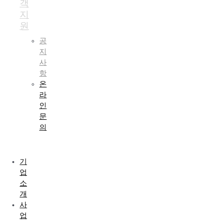
객
지
원
공
지
사
항
온
라
인
문
의
Menu
기
업
소
개
사
업